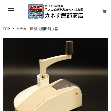
TOP
オカカ 回転式鰹節削り器