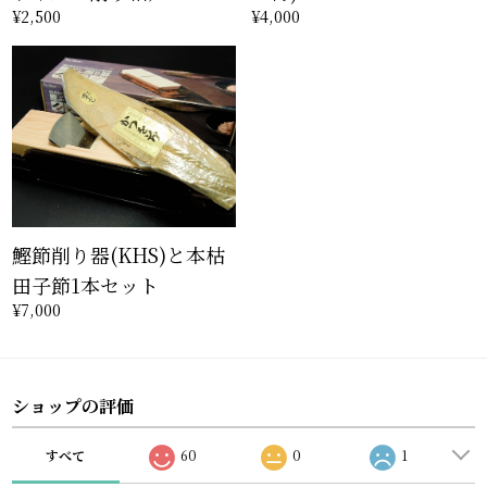
¥2,500
¥4,000
鰹節削り器(KHS)と本枯
田子節1本セット
¥7,000
ショップの評価
すべて
60
0
1