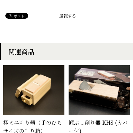
通報する
関連商品
極ミニ削り器（手のひら
鰹ぶし削り器 KHS (カバ
サイズの削り箱）
ー付)