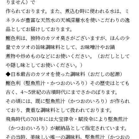
りません）で
作られております。また、煮込む時に使われる水は、ミ
ネラルが豊富な天然水の天城深層水を使いこだわりの逸
品としてお届けしております。
鰹色利は、独特のカツオ臭さがございますが、ほんの少
量でカツオの旨味調味料として、お味噌汁やお鍋
煮物や炒めものなどにお使いください。（おだしとして
や隠し味としてお使いください。）
◆日本最古のカツオを使った調味料（おだしの起源）
鰹色利（堅魚煎汁・かつおのいろり）その歴史はとても
古く、4〜5世紀の古墳時代にまでさかのぼります。
その頃には、既に堅魚煎汁（かつおのいろり）が作られ
ており、貴重な調味料として扱われております。
飛鳥時代の701年には大宝律令・賦役令により堅魚煎汁
（かつおのいろり）が献納品として指定されています。
その当時、美味しい唯一の調味料、堅魚煎汁（かつおの