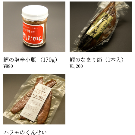
鰹の塩辛小瓶 （170g）
鰹のなまり節（1本入）
¥880
¥1,200
ハラモのくんせい