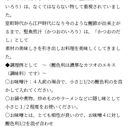
いろり）は、なくてはならない物して重視されていまし
た。
室町時代から江戸時代になり今のような鰹節が出来上が
るまで、堅魚煎汁（かつおのいろり）は、「かつおのだ
し」として
素材の美味しさを引き出しお料理を美味しくしてきまし
た。
◆調理例として 〜（鰹色利は濃厚なカツオのエキス
（調味料）です）〜
○お味噌汁：４人前の場合で、小さじ1/2の鰹色利のを溶
かして入れてください。
○お鍋や煮物、炒めものやラーメンなどに隠し味として
小さじ１/２程度をお使いください。
○お味噌とは、とても相性が良いので、お味噌４に対し
鰹色利1/2を混ぜ合わせ