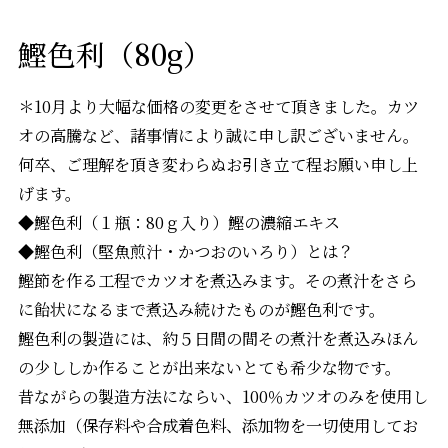
鰹色利（80g）
＊10月より大幅な価格の変更をさせて頂きました。カツ
オの高騰など、諸事情により誠に申し訳ございません。
何卒、ご理解を頂き変わらぬお引き立て程お願い申し上
げます。
◆鰹色利（１瓶：80ｇ入り）鰹の濃縮エキス
◆鰹色利（堅魚煎汁・かつおのいろり）とは？
鰹節を作る工程でカツオを煮込みます。その煮汁をさら
に飴状になるまで煮込み続けたものが鰹色利です。
鰹色利の製造には、約５日間の間その煮汁を煮込みほん
の少ししか作ることが出来ないとても希少な物です。
昔ながらの製造方法にならい、100％カツオのみを使用し
無添加（保存料や合成着色料、添加物を一切使用してお