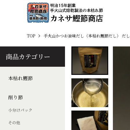
TOP
手火山かつお旨味だし（本枯れ鰹節だし） だし
商品カテゴリー
本枯れ鰹節
削り節
小分けパック
その他