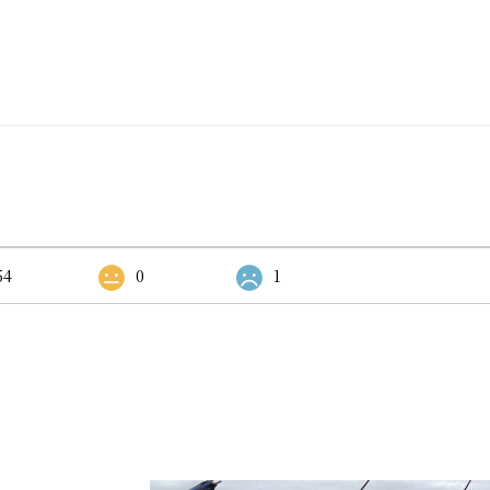
54
0
1