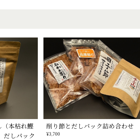
し（本枯れ鰹
削り節とだしパック詰め合わせ
¥3,700
 だしパック