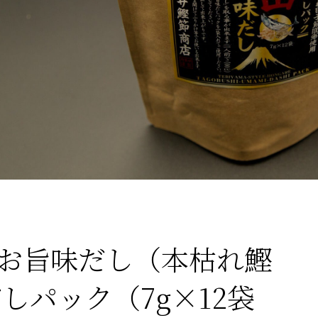
お旨味だし（本枯れ鰹
しパック（7g×12袋