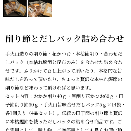
削り節とだしパック詰め合わせ
手火山造りの削り節・花かつお・本枯節削り・合わせだ
しパック（本枯れ鰹節と昆布のみ）を合わせた詰め合わ
せです。ふりかけて召し上がって頂いたり、本格的な旨
味だしを取って頂いたり、ちょっと贅沢な本枯れ鰹節の
削り節など味わって頂ければと思います。
セット内容：おかか削り40ｇ・厚削り花かつお60ｇ・田
子節削り節30ｇ・手火山旨味合せだしパック5ｇ×14袋・
各1個入り（4品セット）。伝統の田子節の削り節と贅沢
に本枯鰹節を使っただしパックの詰め合せ商品です。ご
自宅用として、贈り物、ご贈答用としても良くお使い頂