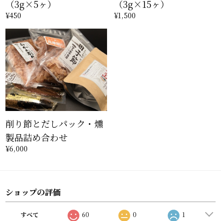
（3g×5ヶ）
（3g×15ヶ）
¥450
¥1,500
削り節とだしパック・燻
製品詰め合わせ
¥6,000
ショップの評価
すべて
60
0
1