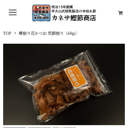
TOP
厚削り花かつお 荒節削り（60g）