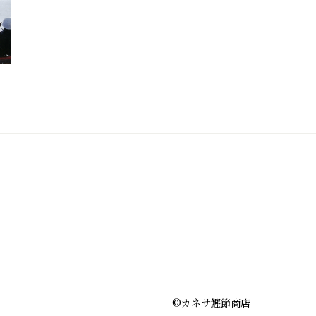
©︎カネサ鰹節商店