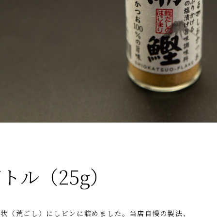
トル（25g）
ク状（荒ごし）にしビンに詰めました。当店自慢の製法、