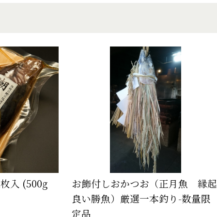
入 (500g
お飾付しおかつお（正月魚 縁起
良い勝魚）厳選一本釣り-数量限
定品