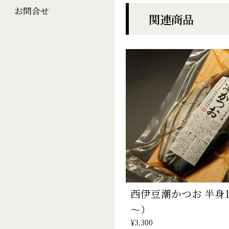
お問合せ
関連商品
西伊豆潮かつお 半身1枚
～）
¥3,300