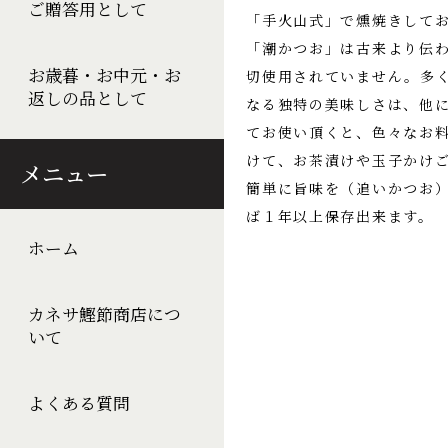
ご贈答用として
「手火山式」で燻焼きして
「潮かつお」は古来より伝
お歳暮・お中元・お
切使用されていません。多
返しの品として
なる独特の美味しさは、他
てお使い頂くと、色々なお
けて、お茶漬けや玉子かけ
メニュー
簡単に旨味を（追いかつお
ば１年以上保存出来ます。
ホーム
カネサ鰹節商店につ
いて
よくある質問