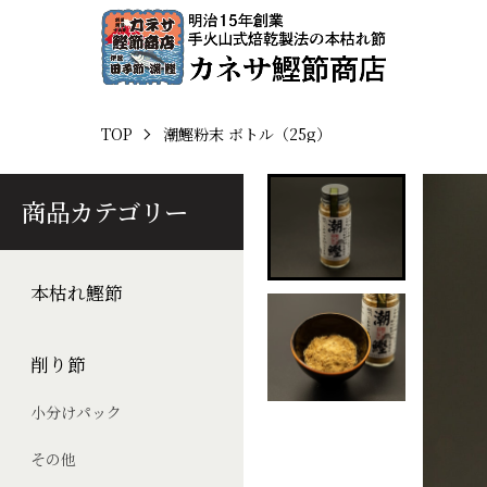
TOP
潮鰹粉末 ボトル（25g）
商品カテゴリー
本枯れ鰹節
削り節
小分けパック
その他