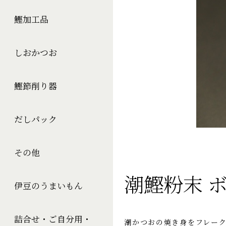
鰹加工品
しおかつお
鰹節削り器
だしパック
その他
潮鰹粉末 ボ
伊豆のうまいもん
詰合せ・ご自分用・
潮かつおの焼き身をフレー