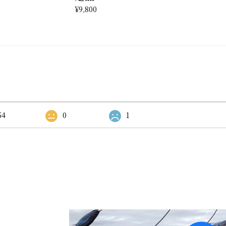
¥9,800
54
0
1