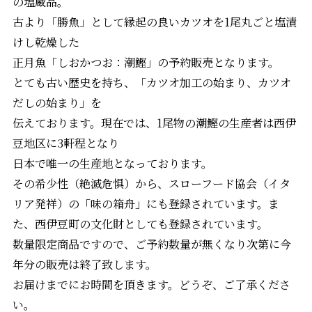
の塩蔵品。
古より「勝魚」として縁起の良いカツオを1尾丸ごと塩漬
けし乾燥した
正月魚「しおかつお：潮鰹」の予約販売となります。
とても古い歴史を持ち、「カツオ加工の始まり、カツオ
だしの始まり」を
伝えております。現在では、1尾物の潮鰹の生産者は西伊
豆地区に3軒程となり
日本で唯一の生産地となっております。
その希少性（絶滅危惧）から、スローフード協会（イタ
リア発祥）の「味の箱舟」にも登録されています。ま
た、西伊豆町の文化財としても登録されています。
数量限定商品ですので、ご予約数量が無くなり次第に今
年分の販売は終了致します。
お届けまでにお時間を頂きます。どうぞ、ご了承くださ
い。