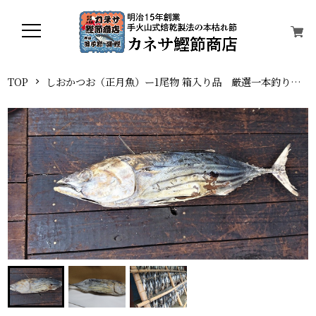
TOP
しおかつお（正月魚）ー1尾物 箱入り品 厳選一本釣りカツオ 数量限定品