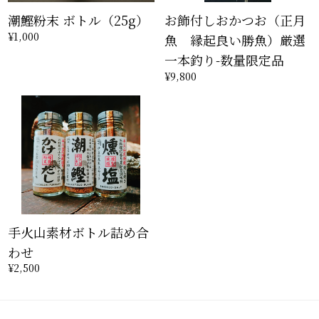
潮鰹粉末 ボトル（25g）
お飾付しおかつお（正月
¥1,000
魚 縁起良い勝魚）厳選
一本釣り-数量限定品
¥9,800
手火山素材ボトル詰め合
わせ
¥2,500